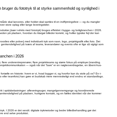
an bruger du fototryk til at styrke sammenhold og synlighed i
gområde skal lanceres, eller holdet skal samles til en indflytningsfest — og du mangler
er store oplag eller lange leveringstider.
rodukter (især t-shirts med fototryk) bruges effektivt i bygge- og boligbranchen i 2026.
gheden på pladsen, hvordan du klargør billeder korrekt, og hvilke typiske fejl der kan
oodies eller poloer) med individuelt tryk som navn, logo, projektgrafik eller foto. Det
genkendelighed på tværs af teams, leverandører og events ofte er lige så vigtigt som
branchen i 2026
r, flere underentreprenører, flere projektteams og større fokus på employer branding.
projektkommunikation — også når det “bare” er en nøgleoverdragelse, en åbent-hus-
 fortælle en historie: hvem er vi, hvad bygger vi, og hvorfor kan du stole på os? En t-
onefoto eller teamfoto) kan gøre et budskab mere menneskeligt end endnu et standardlogo.
ngsfrit i spidsbelastninger: afleveringsuger, mangelgennemgange og koordinerede
genkendelighed på pladsen, hurtigere kontakt, og en fælles identitet når der kommer
 tryk. I 2026 er det vendt: digitale trykmetoder og bedre billedbehandling gør det
mere end selve produktet.