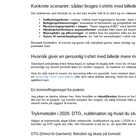
Konkrete scenarier: sådan bruges t-shirts med billede 
Det stærkeste ved fototryk er, at det kan knytte folk til et sted og en milepæ
Indflytningsfester
i nybyg: t-shirts med bygningens facade, dato 
Boligprojektlanceringer
: teamwear til fremvisere og projektfolk me
Renoveringsprojekter i etaper
: “Team opgang A/B/C” med før/efte
Håndværkerfirmaers teamuniformer
: portræt eller navn på brys
Rejsegilder og afleveringer
: et fælles foto fra pladsen eller en d
Gaver til samarbejdspartnere
: en “tak for samarbejdet”-t-shirt 
Bemærk forskellen: til events og gaver må udtrykket gerne være modigt og fø
praktiske krav.
Hvornår giver en personlig t-shirt med billede mere 
Standard arbejdstøj (med firma-logo) er oplagt til daglig drift, hvor du vil
personligt og visuelt produkt løser en anden opgave: at markere en milepæ
Hvis du står med et event, en lancering eller en gaveidé, hvor motivet skal v
en
personlig t-shirt med billede
ofte den mest direkte løsning, fordi du kan 
sjældent kan.
En tommelfingerregel fra praksis
Jeg plejer at skelne sådan her: Hvis formålet er
identifikation
(hvem er fra h
det her for et projekt, og hvorfor betyder det noget), så vælg fototryk elle
visuelt motiv på ryggen til events.
Trykmetoder i 2026: DTG, sublimation og hvad du sk
Valget af trykmetode afgør både udseende, holdbarhed og pris. I 2026 er 
transfer og DTF også ses ofte. Her fokuserer vi på de to, du specifikt bør ku
DTG (Direct-to-Garment): fleksibel og skarp på bomuld