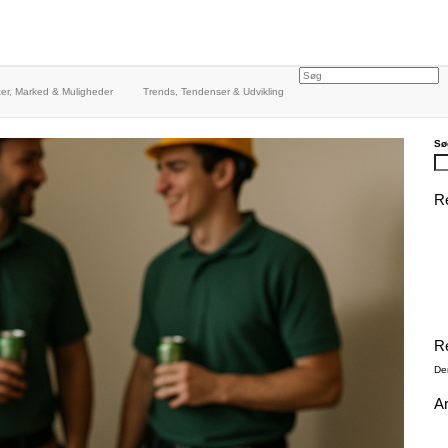
er, Marked & Muligheder
Trends, Tendenser & Udvikling
Sø
R
R
De
A