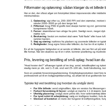
Filformater og opløsning: sådan klargør du et billede ti
Her er det, der oftest afgør om fototrykket bliver imponerende eller middel
minimumskrav.
Opløsning:
sigt efter ca. 200–300 PPI ved den størrelse, motivet s
mindst 2000–3000 px på den lange led.
Filformat:
brug PNG til grafik med skarpe kanter og evt. gennemsigt
komprimerer hårdt.
Farver:
skærmfarver kan afvige fra print. Særligt neon, meget dyb bl
mørke rum.
Beskæring:
beslut om motivet skal være “fuld flade” eller have luf
rammer kanten.
Støj og sløring:
natfotos fra pladsen og zoomede billeder er typisk
Rettigheder:
brug egne fotos eller billeder, du har lov til at trykke
En af de hyppigste faldgruber er at sende et billede, der ser fint ud på telefo
lille format. Når det skaleres op til en t-shirt, kommer pixellering og mudred
Pris, levering og bestilling af små oplag: hvad kan d
“Hvad koster det?” afhænger typisk af tre ting: antal, tekstilkvalitet og try
stadig mere pr. stk. ved 1–5 stk. end ved 25–100 stk., fordi håndtering, kont
Som en praktisk forventningsafstemning: Enkeltstyksproduktion med foto kræve
professionelt ud til en boligprojektlancering, så afsæt tid til at godkende korr
Typiske fejl ved bestilling (og hvordan du undgår dem)
For lille billede:
send originalfilen, ikke en version fra Messenger 
Forkert forventning til farver:
undgå at matche 1:1 til skærm; bed om
Uheldig placering:
undgå store prints dér, hvor seler/værktøj slide
For tynd t-shirt til arbejdsbrug:
vælg en kraftigere kvalitet, hvis 
Glemsel af kontekst:
et motiv der fungerer til indflytningsfest, fu