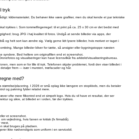
l tryk
mådigt: kildematerialet. Du behøver ikke være grafiker, men du skal kende et par tekniske
kal trykkes i. Som tommelfingerregel: til et print på ca. 25 x 30 cm er det bedst med
ighed; brug JPG i høj kvalitet til fotos. Undgå at sende billeder via apps, der
å og helt sort kan ændre sig. Vælg gerne lidt lysere billeder, hvis motivet er taget i
t omkring. Mange billeder bliver for tætte, så ansigter eller bygningstoppe næsten
e syndere. Bed hellere om originalfilen end et screenshot.
. Dronefotos og visualiseringer kan have licensvilkår fra arkitekt/visualiseringsbureau.
nen, men som er for lille til tryk. Telefonen skjuler problemet, fordi den viser billedet i
e detaljer frem — især i mursten, træfacader og hår.
u regne med?
kets størrelse/placering. I 2026 er små oplag ikke længere en stopklods, men du betaler
rol og pakning fylder relativt mere.
r ofte mere filkontrol end et simpelt logo. Hvis du vil have et resultat, der ser
ektur og sikre, at billedet er i orden, før der trykkes.
eller et screenshot.
 vejledning, hvis farven er kritisk (fx firmablå).
r mest.
den skal bruges på pladsen.
ngerer ikke nødvendigvis som uniform i en servicebil.