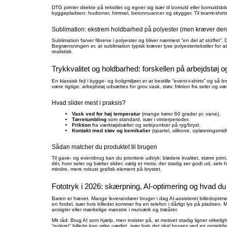
DTG printer direkte på tekstilet og egner sig især til bomuld eller bomuldsble
byggepladsen: hudtoner, himmel, betonnuancer og skygger. Til teamt-shirts 
Sublimation: ekstrem holdbarhed på polyester (men kræver den 
Sublimation farver fibrene i polyester og bliver nærmest “en del af stoffet”. D
Begrænsningen er, at sublimation typisk kræver lyse polyestertekstiler for at
realistisk.
Trykkvalitet og holdbarhed: forskellen på arbejdstøj 
En klassisk fejl i bygge- og boligmiljøet er at bestille “event-t-shirts” og
være rigtige: arbejdstøj udsættes for grov vask, støv, friktion fra seler og væ
Hvad slider mest i praksis?
Vask ved for høj temperatur
(mange kører 60 grader pr. vane).
Tørretumbling
som standard, især i vinterperioder.
Friktion
fra værktøjsbælter og selepunkter på ryg/bryst.
Kontakt med støv og kemikalier
(spartel, silikone, opløsningsmidl
Sådan matcher du produktet til brugen
Til gave- og eventbrug kan du prioritere udtryk: blødere kvalitet, større print, 
dér, hvor seler og bælter slider; vælg et motiv, der stadig ser godt ud, selv h
mindre, mere robust grafisk element på brystet.
Fototryk i 2026: skærpning, AI-optimering og hvad du
Baren er hævet. Mange leverandører bruger i dag AI-assisteret billedoptimeri
en fordel, især hvis billedet kommer fra en telefon i dårligt lys på pladsen.
ansigter eller mærkelige mønstre i murværk og træårer.
Mit råd: Brug AI som hjælp, men insister på, at motivet stadig ligner virkeli
“poleret” billede kan virke uærligt, især hvis det skal bruges ved en projektl