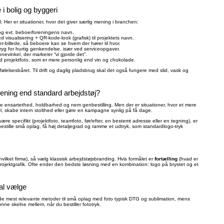
i bolig og byggeri
l. Her er situationer, hvor det giver særlig mening i branchen:
og evt. beboerforeningens navn.
d visualisering + QR-kode-look (grafisk) til projektets navn.
r-billede, så beboere kan se hvem der hører til hvor.
t/ryg for hurtig genkendelse, især ved serviceopgaver.
ronevinkel, der markerer “vi gjorde det”.
med projektfoto, som er mere personlig end vin og chokolade.
lelsesbåret. Til drift og daglig pladsbrug skal det også fungere med slid, vask og
mening end standard arbejdstøj?
 have ensartethed, holdbarhed og nem genbestilling. Men der er situationer, hvor et mere
l, skabe intern stolthed eller gøre en kampagne synlig på få dage.
ære specifikt (projektfoto, teamfoto, før/efter, en bestemt adresse eller en tegning), er
bestille små oplag, få høj detaljegrad og ramme et udtryk, som standardlogo-tryk
vilket firma), så vælg klassisk arbejdstøjsbranding. Hvis formålet er
fortælling
(hvad er
r projektgrafik. Ofte ender den bedste løsning med en kombination: logo på brystet og et
al vælge
de mest relevante metoder til små oplag med foto typisk DTG og sublimation, mens
nne skelne mellem, når du bestiller fototryk.