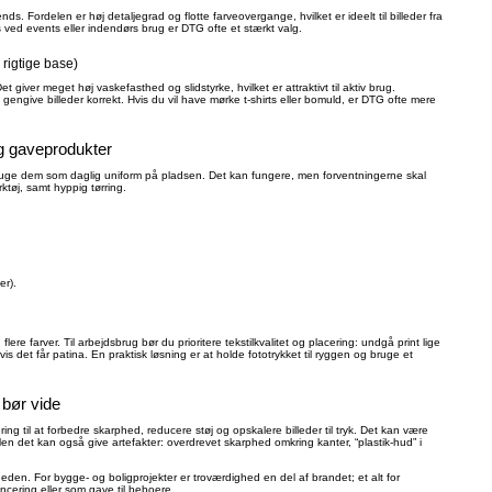
nds. Fordelen er høj detaljegrad og flotte farveovergange, hvilket er ideelt til billeder fra
ved events eller indendørs brug er DTG ofte et stærkt valg.
rigtige base)
et giver meget høj vaskefasthed og slidstyrke, hvilket er attraktivt til aktiv brug.
 gengive billeder korrekt. Hvis du vil have mørke t-shirts eller bomuld, er DTG ofte mere
og gaveprodukter
 så bruge dem som daglig uniform på pladsen. Det kan fungere, men forventningerne skal
rktøj, samt hyppig tørring.
er).
flere farver. Til arbejdsbrug bør du prioritere tekstilkvalitet og placering: undgå print lige
vis det får patina. En praktisk løsning er at holde fototrykket til ryggen og bruge et
 bør vide
ng til at forbedre skarphed, reducere støj og opskalere billeder til tryk. Det kan være
 Men det kan også give artefakter: overdrevet skarphed omkring kanter, “plastik-hud” i
gheden. For bygge- og boligprojekter er troværdighed en del af brandet; et alt for
ancering eller som gave til beboere.