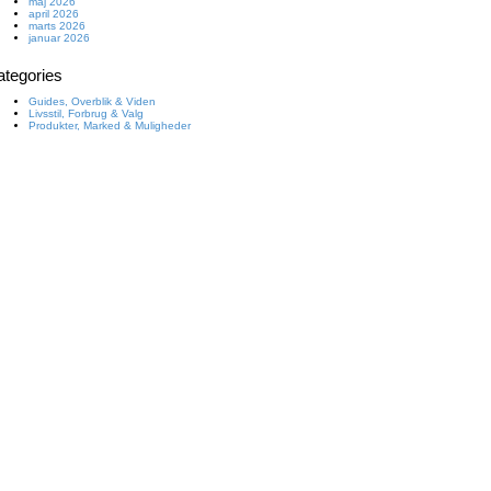
maj 2026
april 2026
marts 2026
januar 2026
ategories
Guides, Overblik & Viden
Livsstil, Forbrug & Valg
Produkter, Marked & Muligheder