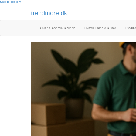
Skip to content
trendmore.dk
Guides, Overblik & Viden
Livsstil, Forbrug & Valg
Produkt