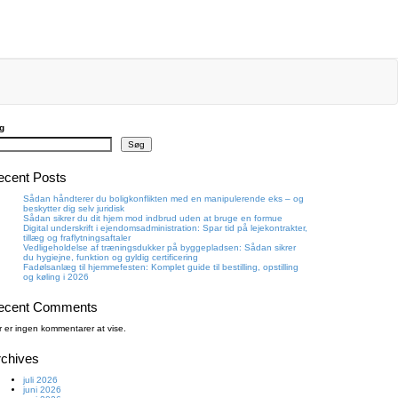
g
Søg
ecent Posts
Sådan håndterer du boligkonflikten med en manipulerende eks – og
beskytter dig selv juridisk
Sådan sikrer du dit hjem mod indbrud uden at bruge en formue
Digital underskrift i ejendomsadministration: Spar tid på lejekontrakter,
tillæg og fraflytningsaftaler
Vedligeholdelse af træningsdukker på byggepladsen: Sådan sikrer
du hygiejne, funktion og gyldig certificering
Fadølsanlæg til hjemmefesten: Komplet guide til bestilling, opstilling
og køling i 2026
ecent Comments
r er ingen kommentarer at vise.
rchives
juli 2026
juni 2026