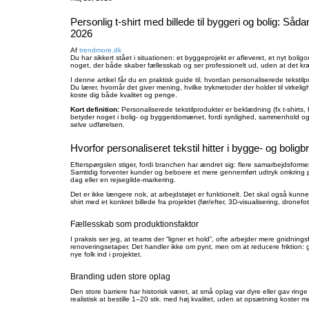
Personlig t-shirt med billede til byggeri og bolig: Såd
2026
Af
trendmore.dk
Du har sikkert stået i situationen: et byggeprojekt er afleveret, et nyt boli
noget, der både skaber fællesskab og ser professionelt ud, uden at det kræv
I denne artikel får du en praktisk guide til, hvordan personaliserede tekstilp
Du lærer, hvornår det giver mening, hvilke trykmetoder der holder til virkeli
koste dig både kvalitet og penge.
Kort definition:
Personaliserede tekstilprodukter er beklædning (fx t-shirts, h
betyder noget i bolig- og byggeridomænet, fordi synlighed, sammenhold og 
selve udførelsen.
Hvorfor personaliseret tekstil hitter i bygge- og bolig
Efterspørgslen stiger, fordi branchen har ændret sig: flere samarbejdsforme
Samtidig forventer kunder og beboere et mere gennemført udtryk omkring 
dag eller en rejsegilde-markering.
Det er ikke længere nok, at arbejdstøjet er funktionelt. Det skal også kunne
shirt med et konkret billede fra projektet (før/efter, 3D-visualisering, dr
Fællesskab som produktionsfaktor
I praksis ser jeg, at teams der “ligner et hold”, ofte arbejder mere gnidni
renoveringsetaper. Det handler ikke om pynt, men om at reducere friktion: 
nye folk ind i projektet.
Branding uden store oplag
Den store barriere har historisk været, at små oplag var dyre eller gav ringe
realistisk at bestille 1–20 stk. med høj kvalitet, uden at opsætning koster 