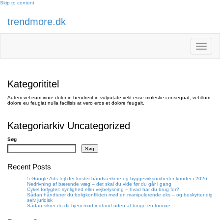
Skip to content
trendmore.dk
Toggle
navigati
Kategorititel
Autem vel eum iriure dolor in hendrerit in vulputate velit esse molestie consequat, vel illum
dolore eu feugiat nulla facilisis at vero eros et dolore feugait.
Kategoriarkiv Uncategorized
Søg
Søg
Recent Posts
5 Google Ads-fejl der koster håndværkere og byggevirksomheder kunder i 2026
Nedrivning af bærende væg – det skal du vide før du går i gang
Cykel forlygter: synlighed eller vejbelysning – hvad har du brug for?
Sådan håndterer du boligkonflikten med en manipulerende eks – og beskytter dig
selv juridisk
Sådan sikrer du dit hjem mod indbrud uden at bruge en formue